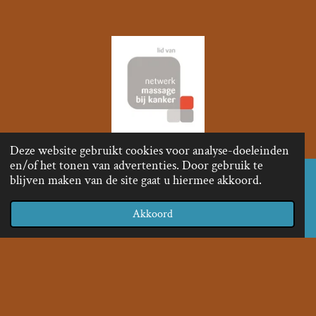
Deze website gebruikt cookies voor analyse-doeleinden
en/of het tonen van advertenties. Door gebruik te
blijven maken van de site gaat u hiermee akkoord.
Adres: Groenestraat 294, Hazenkamp, Nijmegen
Akkoord
Contact: 06-36191658 /
info@shiatsu-hanneke.nl
KVK-nummer: 85308781
© 2022 - 2024 shiatsu-hannek
e
Powered by
JouwWeb