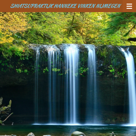
SHIATSUPRAKTIJK HANNEKE VINKEN NIJMEGEN
Ga
direct
naar
de
hoofdinhoud