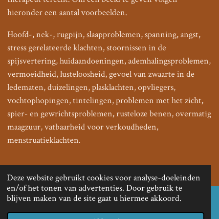
hieronder een aantal voorbeelden.
Hoofd-, nek-, rugpijn, slaapproblemen, spanning, angst,
stress gerelateerde klachten, stoornissen in de
spijsvertering, huidaandoeningen, ademhalingsproblemen,
vermoeidheid, lusteloosheid, gevoel van zwaarte in de
ledematen, duizelingen, plasklachten,
opvliegers,
vochtophopingen, tintelingen, problemen met het zicht,
spier- en gewrichtsproblemen, rusteloze benen, overmatig
maagzuur, vatbaarheid voor verkoudheden,
menstruatieklachten.
Deze website gebruikt cookies voor analyse-doeleinden
en/of het tonen van advertenties. Door gebruik te
blijven maken van de site gaat u hiermee akkoord.
Adres: Groenestraat 294, Hazenkamp, Nijmegen