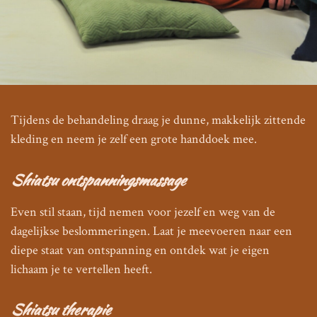
Tijdens de behandeling draag je dunne, makkelijk zittende
kleding en neem je zelf een grote handdoek mee.
Shiatsu ontspanningsmassage
Even stil staan, tijd nemen voor jezelf en weg van de
dagelijkse beslommeringen. Laat je meevoeren naar een
diepe staat van ontspanning en ontdek wat je eigen
lichaam je te vertellen heeft.
Shiatsu therapie